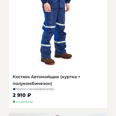
Костюм Автомойщик (куртка +
полукомбинезон)
тёмно-синий/василёк
2 910 ₽
● в наличии