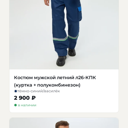
Костюм мужской летний л26-КПК
(куртка + полукомбинезон)
тёмно-синий/василёк
2 900 ₽
● в наличии