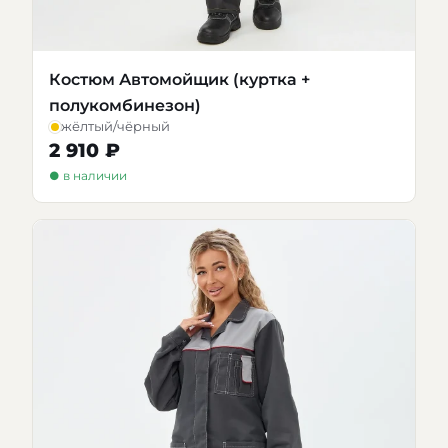
Костюм Автомойщик (куртка +
полукомбинезон)
жёлтый/чёрный
2 910 ₽
● в наличии