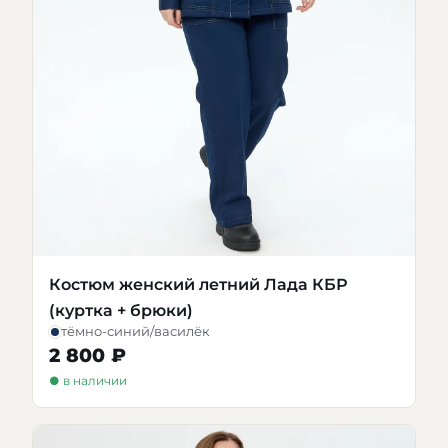
Костюм женский летний Лада КБР
(куртка + брюки)
тёмно-синий/василёк
2 800 ₽
● в наличии