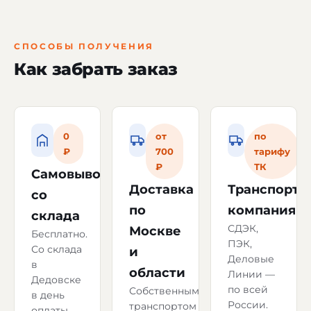
СПОСОБЫ ПОЛУЧЕНИЯ
Как забрать заказ
0
от
по
₽
700
тарифу
₽
ТК
Самовывоз
Доставка
Транспорт
со
по
компаниям
склада
СДЭК,
Москве
Бесплатно.
ПЭК,
Со склада
и
Деловые
в
области
Линии —
Дедовске
по всей
Собственным
в день
России.
транспортом
оплаты