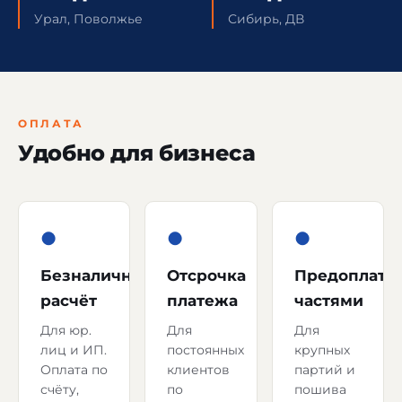
Урал, Поволжье
Сибирь, ДВ
ОПЛАТА
Удобно для бизнеса
●
●
●
Безналичный
Отсрочка
Предоплата
расчёт
платежа
частями
Для юр.
Для
Для
лиц и ИП.
постоянных
крупных
Оплата по
клиентов
партий и
счёту,
по
пошива