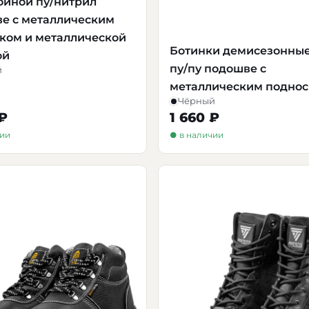
ойной пу/нитрил
е с металлическим
ком и металлической
Ботинки демисезонные
ой
пу/пу подошве с
й
металлическим подно
Чёрный
 ₽
1 660 ₽
чии
● в наличии