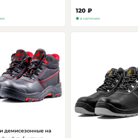
120 ₽
чии
● в наличии
и демисезонные на