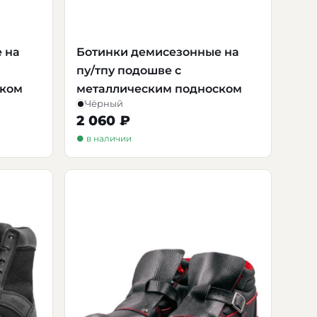
 на
Ботинки демисезонные на
пу/тпу подошве с
ском
металлическим подноском
Чёрный
2 060 ₽
● в наличии