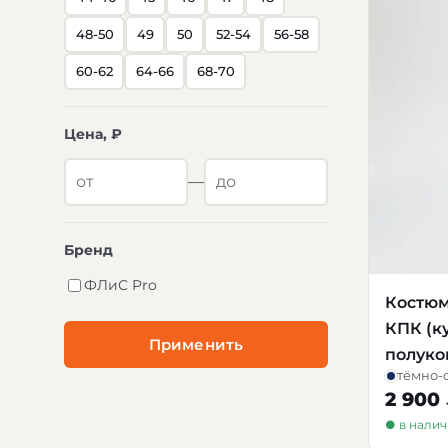
48-50
49
50
52-54
56-58
60-62
64-66
68-70
Цена, ₽
—
Бренд
ФЛиС Pro
Костюм
КПК (к
Применить
полуко
тёмно-
2 900
● в нали