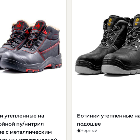
и утепленные на
Ботинки утепленные на
ойной пу/нитрил
подошве
Чёрный
е с металлическим