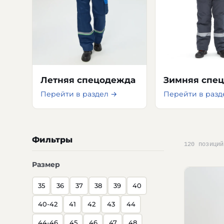
Летняя спецодежда
Зимняя спе
Перейти в раздел →
Перейти в разд
Фильтры
120 позиций
Размер
35
36
37
38
39
40
40-42
41
42
43
44
44-46
45
46
47
48