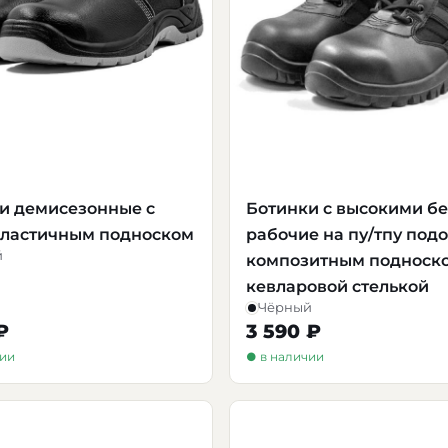
и демисезонные с
Ботинки с высокими б
ластичным подноском
рабочие на пу/тпу под
й
композитным подноск
кевларовой стелькой
Чёрный
₽
3 590 ₽
чии
● в наличии