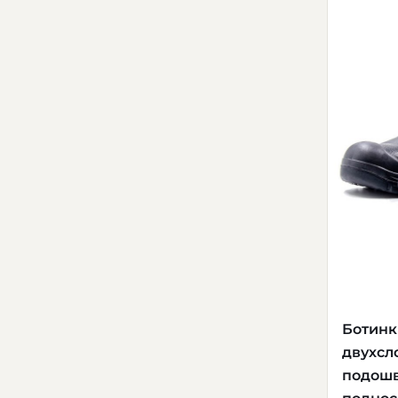
Ботинк
двухсл
подошв