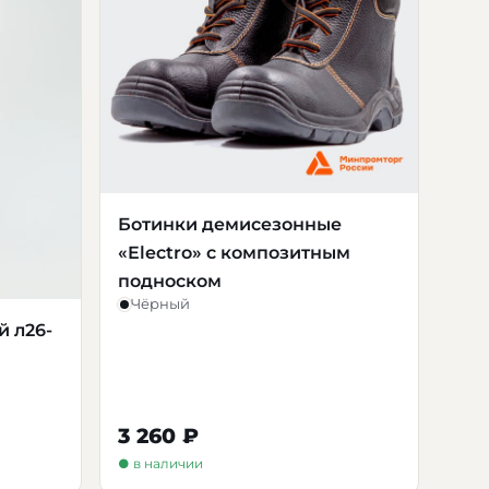
Ботинки демисезонные
«Electro» с композитным
подноском
Чёрный
й л26-
3 260 ₽
● в наличии