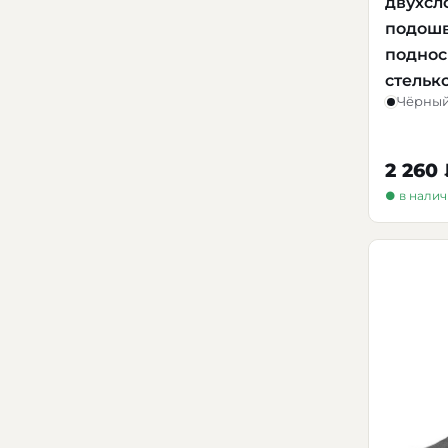
двухсл
подошв
поднос
стельк
Чёрны
2 260
● в нали