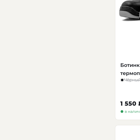
Ботинк
термоп
Чёрны
1 550 
● в нали