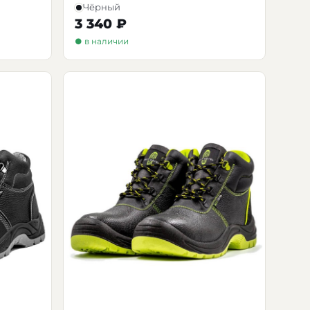
Чёрный
3 340 ₽
● в наличии