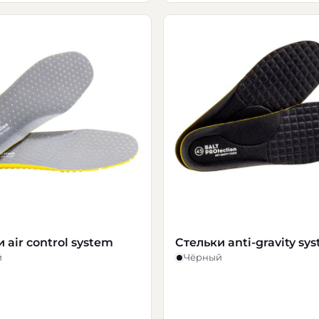
 air control system
Стельки anti-gravity sy
й
Чёрный