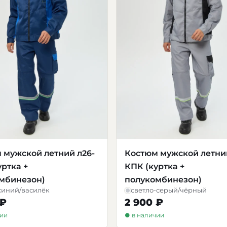
 мужской летний л26-
Костюм мужской летни
уртка +
КПК (куртка +
мбинезон)
полукомбинезон)
синий/василёк
светло-серый/чёрный
 ₽
2 900 ₽
чии
● в наличии