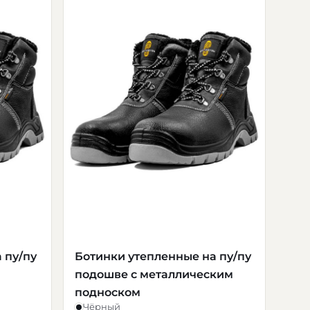
 пу/пу
Ботинки утепленные на пу/пу
подошве с металлическим
подноском
Чёрный