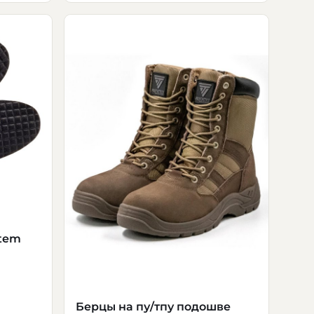
stem
Берцы на пу/тпу подошве