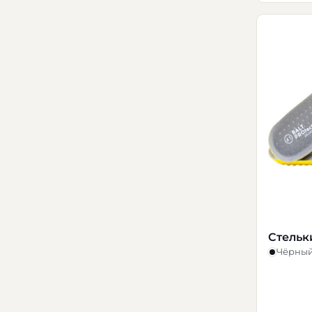
Стельки
Чёрны