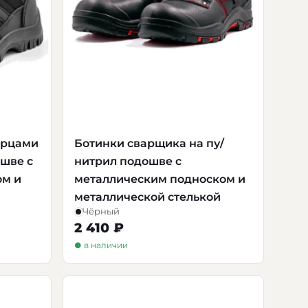
ерцами
Ботинки сварщика на пу/
ошве с
нитрил подошве с
ом и
металлическим подноском и
металлической стелькой
Чёрный
2 410 ₽
● в наличии