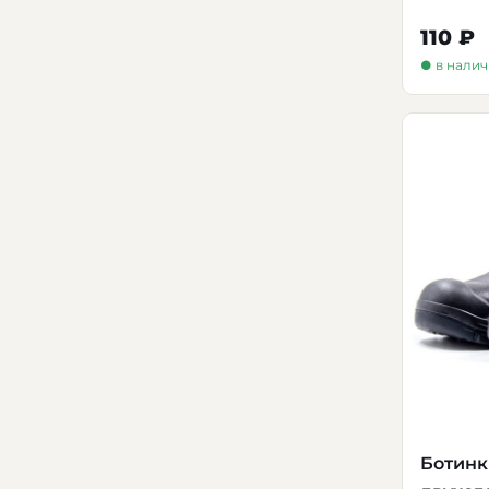
110 ₽
● в нали
Ботинк