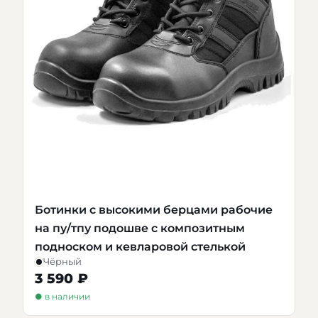
Ботинки с высокими берцами рабочие
на пу/тпу подошве с композитным
подноском и кевларовой стелькой
Чёрный
3 590 ₽
● в наличии