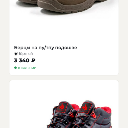
Берцы на пу/тпу подошве
Чёрный
3 340 ₽
● в наличии