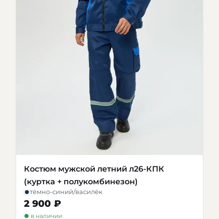
Костюм мужской летний л26-КПК
(куртка + полукомбинезон)
тёмно-синий/василёк
2 900 ₽
● в наличии