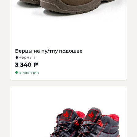
Берцы на пу/тпу подошве
Чёрный
3 340 ₽
● в наличии