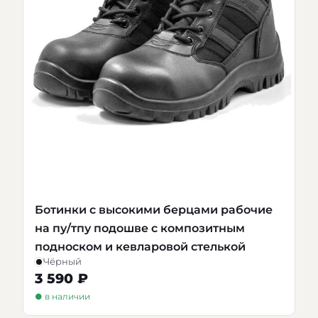
Ботинки с высокими берцами рабочие
на пу/тпу подошве с композитным
подноском и кевларовой стелькой
Чёрный
3 590 ₽
● в наличии