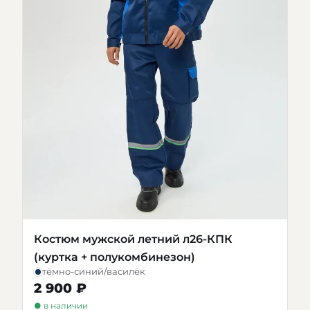
Костюм мужской летний л26-КПК
(куртка + полукомбинезон)
тёмно-синий/василёк
2 900 ₽
● в наличии