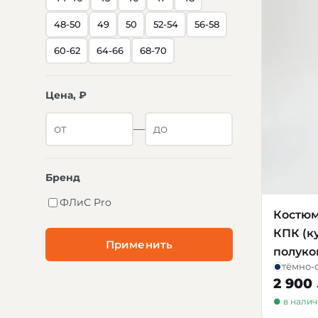
48-50
49
50
52-54
56-58
60-62
64-66
68-70
Цена, ₽
—
Бренд
ФЛиС Pro
Костюм
КПК (к
Применить
полуко
тёмно-
2 900
● в нали