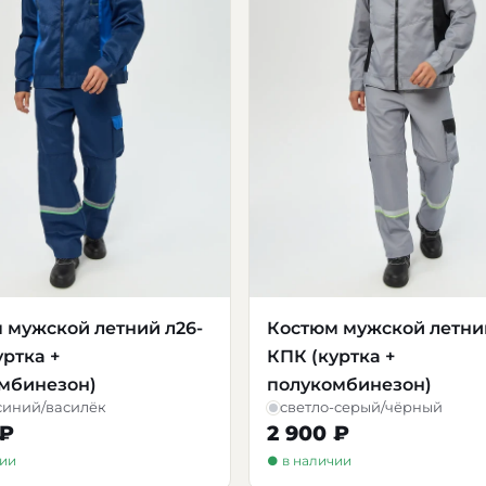
 мужской летний л26-
Костюм мужской летни
уртка +
КПК (куртка +
мбинезон)
полукомбинезон)
синий/василёк
светло-серый/чёрный
 ₽
2 900 ₽
чии
● в наличии