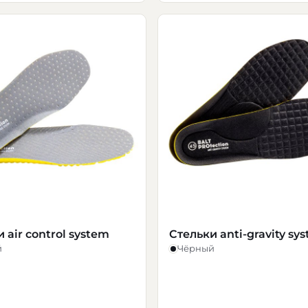
 air control system
Стельки anti-gravity sy
й
Чёрный