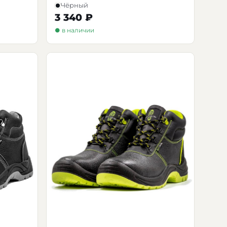
Чёрный
3 340 ₽
● в наличии