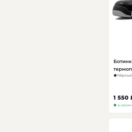
Ботинк
термоп
Чёрны
1 550 
● в нали