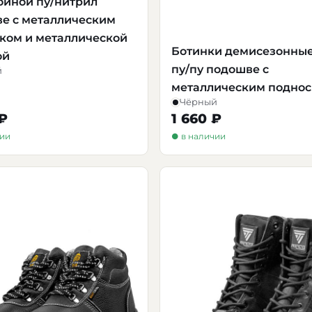
ойной пу/нитрил
е с металлическим
ком и металлической
Ботинки демисезонные
ой
пу/пу подошве с
й
металлическим подно
Чёрный
 ₽
1 660 ₽
чии
● в наличии