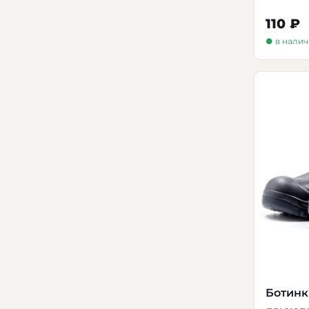
110 ₽
● в нали
Ботинк