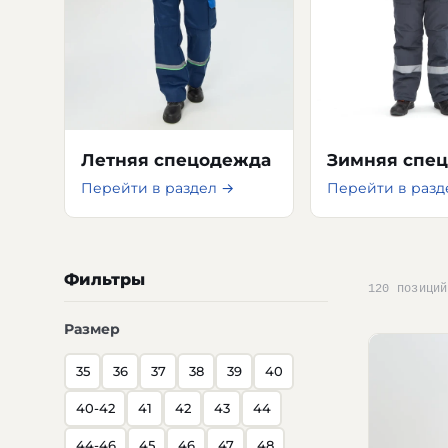
Летняя спецодежда
Зимняя спе
Перейти в раздел →
Перейти в разд
Фильтры
120 позиций
Размер
35
36
37
38
39
40
40-42
41
42
43
44
44-46
45
46
47
48