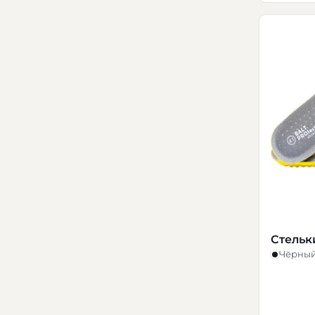
Стельки
Чёрны