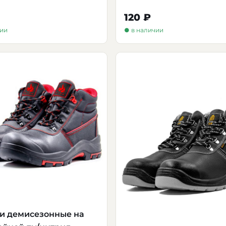
120 ₽
чии
● в наличии
и демисезонные на