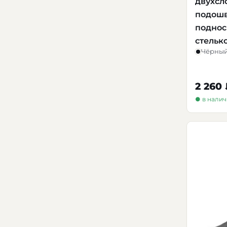
двухсл
подошв
поднос
стельк
Чёрны
2 260
● в нали