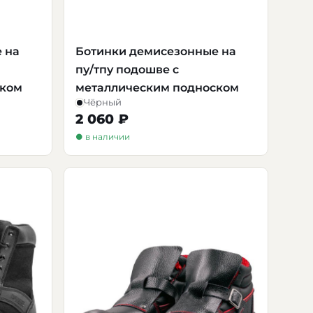
 на
Ботинки демисезонные на
пу/тпу подошве с
ском
металлическим подноском
Чёрный
2 060 ₽
● в наличии