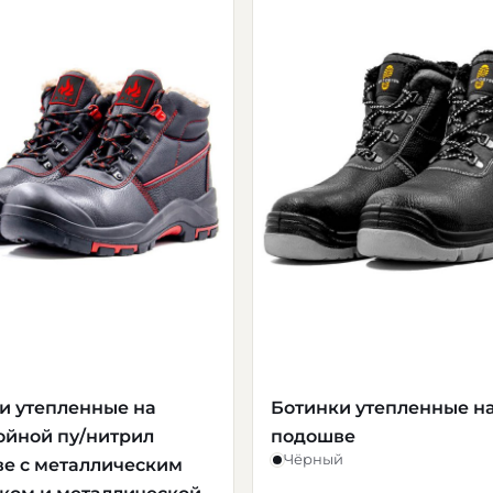
и утепленные на
Ботинки утепленные на
ойной пу/нитрил
подошве
Чёрный
е с металлическим