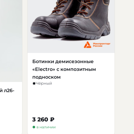
Ботинки демисезонные
«Electro» с композитным
подноском
Чёрный
й л26-
3 260 ₽
● в наличии