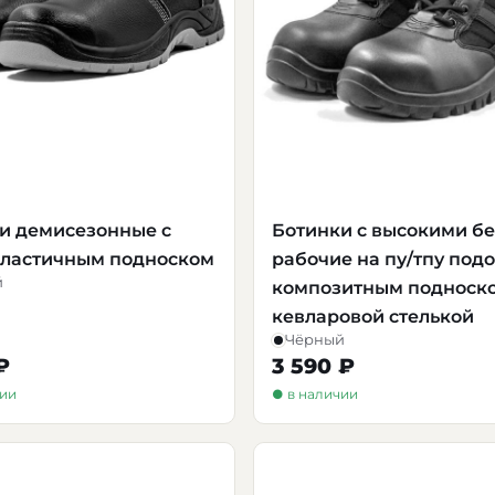
и демисезонные с
Ботинки с высокими б
ластичным подноском
рабочие на пу/тпу под
й
композитным подноск
кевларовой стелькой
Чёрный
₽
3 590 ₽
чии
● в наличии