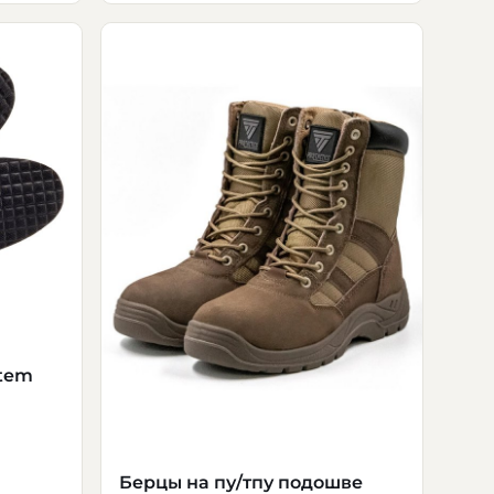
stem
Берцы на пу/тпу подошве