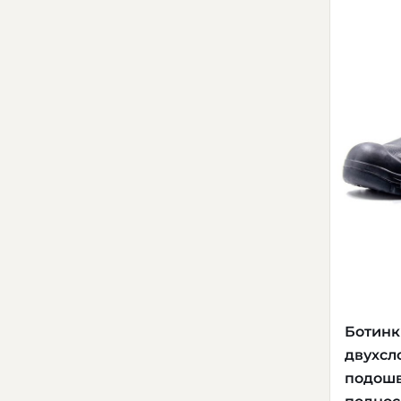
Ботинк
двухсл
подошв