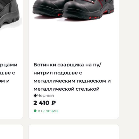
ерцами
Ботинки сварщика на пу/
ошве с
нитрил подошве с
ом и
металлическим подноском и
металлической стелькой
Чёрный
2 410 ₽
● в наличии