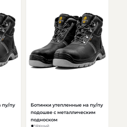
 пу/пу
Ботинки утепленные на пу/пу
подошве с металлическим
подноском
Чёрный